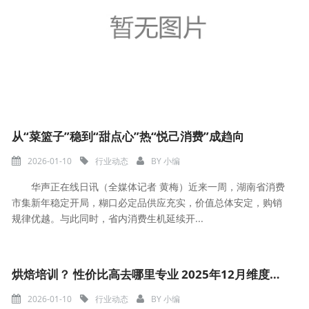
从“菜篮子”稳到“甜点心”热“悦己消费”成趋向
2026-01-10
行业动态
BY
小编
华声正在线日讯（全媒体记者 黄梅）近来一周，湖南省消费
市集新年稳定开局，糊口必定品供应充实，价值总体安定，购销
规律优越。与此同时，省内消费生机延续开...
烘焙培训？ 性价比高去哪里专业 2025年12月维度解析
2026-01-10
行业动态
BY
小编