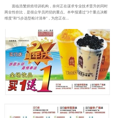
面临浩繁烘焙培训机构，奈何正在谋求专业技术晋升的同时
两全性价比，是很众学员闭切的重点。本申报通过“3个重点决断
维度”和“5步选型检讨清单”，为您正在...