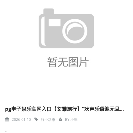
pg电子娱乐官网入口【文雅施行】“欢声乐语迎元旦 爱心影戏暖童心”文雅施行举动走进凉州辨别外训诲学校
2026-01-10
行业动态
BY
小编
...