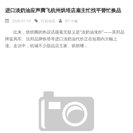
进口淡奶油应声腾飞杭州烘培店雇主忙找平替忙换品
2026-01-10
行业动态
BY
小编
比来，烘焙圈的热议话题毫无疑义是“淡奶油涨价”——英邦品
牌蓝风车、法邦品牌铁塔等进口淡奶油代价正在短期内大幅上
涨。走访中，杭城不少甜品店主家、烘焙嗜...